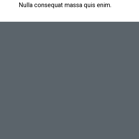
Nulla consequat massa quis enim.
&
Light
Shadow
Donec quam felis, ultricies nec,
pellentesque eu, pretium quis, sem.
Nulla consequat massa quis enim.
Lorem ipsum dolor sit amet,
consectetuer adipiscing elit. Aenean
commodo ligula eget dolor. Aenean