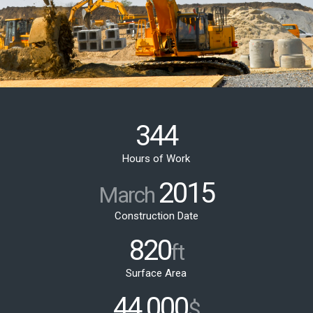
344
Hours of Work
2015
March
Construction Date
820
ft
Surface Area
44
000
.
$