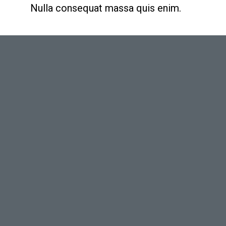
Nulla consequat massa quis enim.
&
Light
Shadow
Donec quam felis, ultricies nec,
pellentesque eu, pretium quis, sem.
Nulla consequat massa quis enim.
Lorem ipsum dolor sit amet,
consectetuer adipiscing elit. Aenean
commodo ligula eget dolor. Aenean