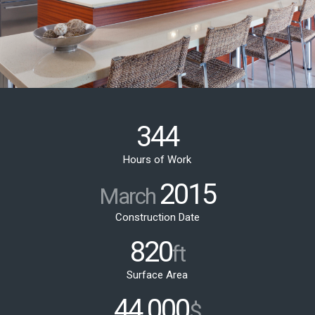
344
Hours of Work
2015
March
Construction Date
820
ft
Surface Area
44
000
.
$